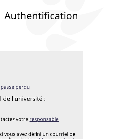
Authentification
:
e passe perdu
de l'université :
 PASSE
ntactez votre
responsable
i vous avez défini un courriel de