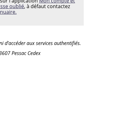
sur l'application
Mon compte et
asse oublié
, à défaut contactez
nuaire.
i d’accéder aux services authentifiés.
33607 Pessac Cedex