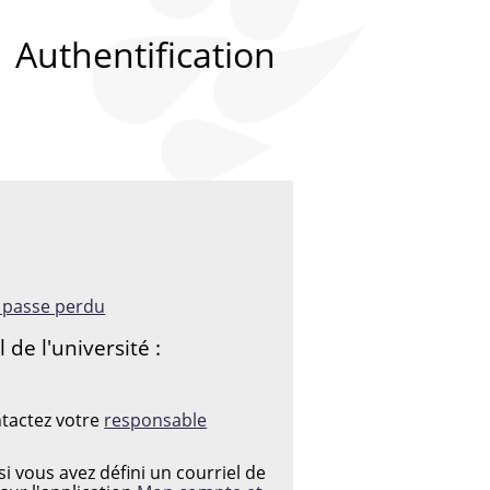
Authentification
:
e passe perdu
de l'université :
 PASSE
ntactez votre
responsable
i vous avez défini un courriel de