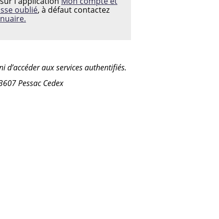
sur l'application
Mon compte et
asse oublié
, à défaut contactez
nuaire.
i d’accéder aux services authentifiés.
33607 Pessac Cedex