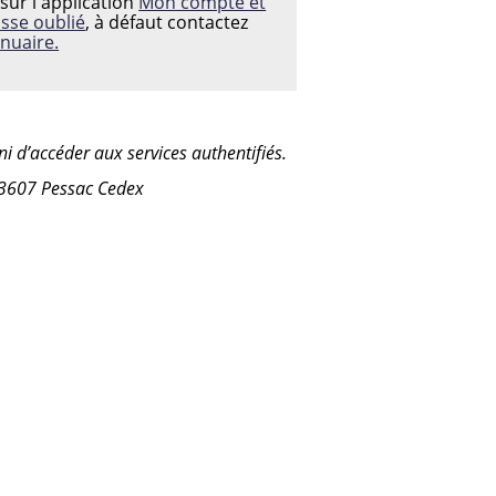
sur l'application
Mon compte et
asse oublié
, à défaut contactez
nuaire.
i d’accéder aux services authentifiés.
33607 Pessac Cedex