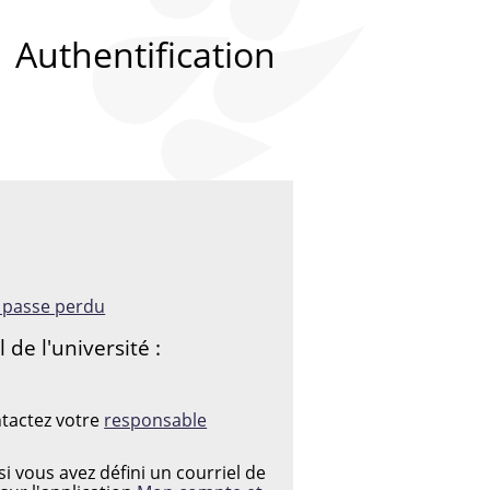
Authentification
:
e passe perdu
de l'université :
 PASSE
ntactez votre
responsable
i vous avez défini un courriel de