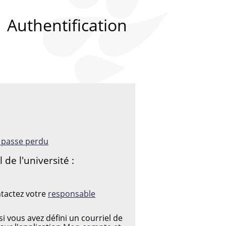
Authentification
:
e passe perdu
de l'université :
 PASSE
ntactez votre
responsable
i vous avez défini un courriel de