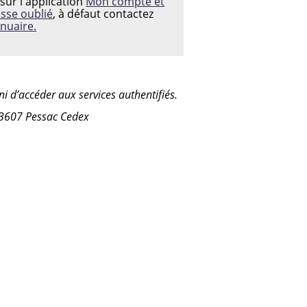
sur l'application
Mon compte et
asse oublié
, à défaut contactez
nuaire.
i d’accéder aux services authentifiés.
33607 Pessac Cedex